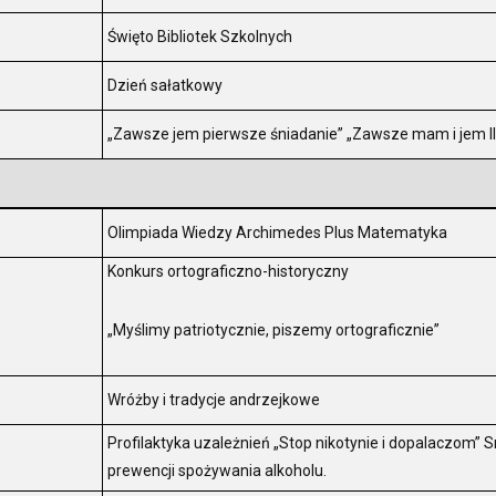
.
Święto Bibliotek Szkolnych
.
Dzień sałatkowy
.
„Zawsze jem pierwsze śniadanie” „Zawsze mam i jem II
.
Olimpiada Wiedzy Archimedes Plus Matematyka
Konkurs ortograficzno-historyczny
.
„Myślimy patriotycznie, piszemy ortograficznie”
.
Wróżby i tradycje andrzejkowe
Profilaktyka uzależnień „Stop nikotynie i dopalaczom”
.
prewencji spożywania alkoholu.