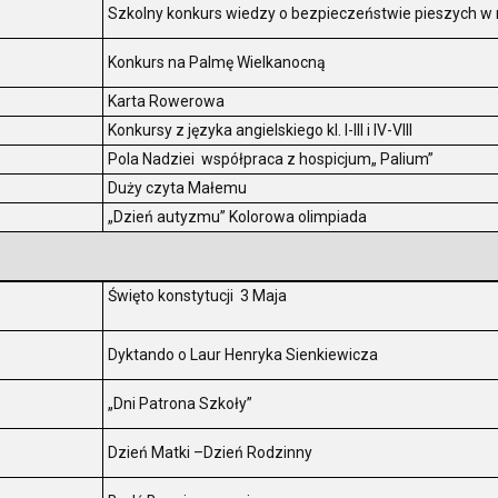
.
Szkolny konkurs wiedzy o bezpieczeństwie pieszych 
.
Konkurs na Palmę Wielkanocną
.
Karta Rowerowa
.
Konkursy z języka angielskiego kl. I-III i IV-VIII
.
Pola Nadziei współpraca z hospicjum„ Palium”
.
Duży czyta Małemu
.
„Dzień autyzmu” Kolorowa olimpiada
Święto konstytucji 3 Maja
Dyktando o Laur Henryka Sienkiewicza
„Dni Patrona Szkoły”
Dzień Matki –Dzień Rodzinny