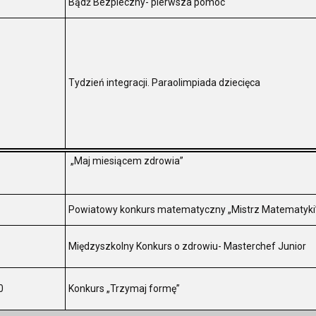
Bądź Bezpieczny- pierwsza pomoc
Tydzień integracji. Paraolimpiada dziecięca
„Maj miesiącem zdrowia”
Powiatowy konkurs matematyczny „Mistrz Matematyki
Międzyszkolny Konkurs o zdrowiu- Masterchef Junior
0
Konkurs „Trzymaj formę”