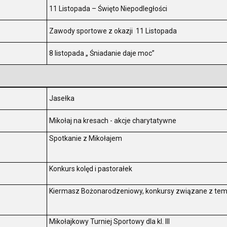
.
11 Listopada – Święto Niepodległości
.
Zawody sportowe z okazji 11 Listopada
7
8 listopada „ Śniadanie daje moc”
.
Jasełka
.
Mikołaj na kresach - akcje charytatywne
.
Spotkanie z Mikołajem
.
Konkurs kolęd i pastorałek
.
Kiermasz Bożonarodzeniowy, konkursy związane z te
Mikołajkowy Turniej Sportowy dla kl. III