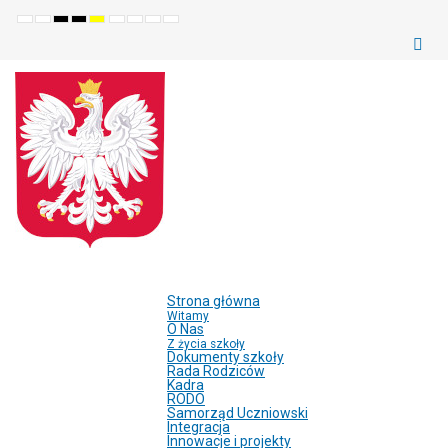
Default
Night
High
High
High
Set
Set
Make
Set
mode
mode
contrast
contrast
contrast
smaller
larger
font
default
black
black
yellow
font
font
more
font
white
yellow
black
readable
mode
mode
mode
Strona główna
Witamy
O Nas
Z życia szkoły
Dokumenty szkoły
Rada Rodziców
Kadra
RODO
Samorząd Uczniowski
Integracja
Innowacje i projekty