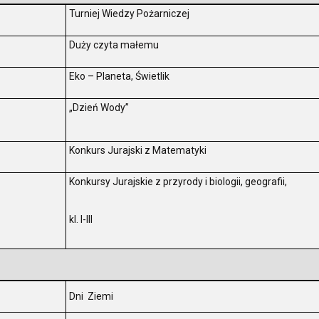
Turniej Wiedzy Pożarniczej
.
Duży czyta małemu
.
Eko – Planeta, Świetlik
.
„Dzień Wody”
.
Konkurs Jurajski z Matematyki
Konkursy Jurajskie z przyrody i biologii, geografii,
.
kl. I-III
.
Dni Ziemi