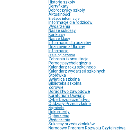
Historia szkoły
Certyfikaty
Dobroczyńcy szkoły
Aktualności
Bieżące informacje
Informacje dla rodziców
Wydarzenia
Nasze sukcesy
Konkursy
Nasze klasy
Informacje dla uczniów
Uczniowie z Ukrainy
Informacje
Stałe ogloszenia
Zebrania i konsultacje
Pomoc psychologiczna
Kalendarz roku szkolnego
Kalendarz wydarzeń szkolnych
Stołówka
Świetlica szkolna
Biblioteka szkolna
Zdrowie
Doradztwo zawodowe
Kuratorium Oświaty
Cyberbezpieczeństwo
Oddziały Przedszkolne
Najmłodsi
Dokumenty
Ogłoszenia
Wydarzenia
Sukcesy przedszkolaków
Narodowy Program Rozwoju Czytelnictwa